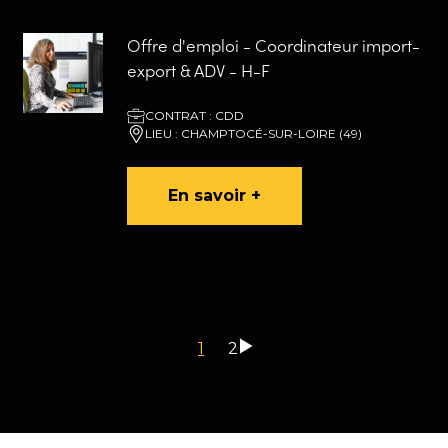
Offre d'emploi - Coordinateur import-
export & ADV - H-F
CONTRAT : CDD
LIEU : CHAMPTOCÉ-SUR-LOIRE (49)
En savoir +
Pagination
Page
1
Page
2
courante