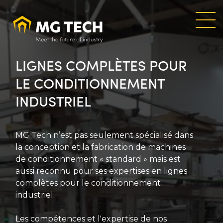
Aller
au
contenu
principal
LIGNES COMPLÈTES POUR
LE CONDITIONNEMENT
INDUSTRIEL
MG Tech n’est pas seulement spécialisé dans
la conception et la fabrication de machines
de conditionnement « standard » mais est
aussi reconnu pour ses expertises en lignes
complètes pour le conditionnement
industriel.
Les compétences et l'expertise de nos