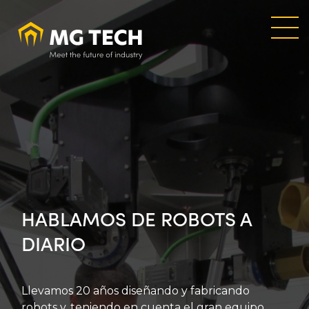
Skip
to
main
content
HABLAMOS DE ROBOTS A
DIARIO
Llevamos 20 años diseñando y fabricando
robots y, teniendo en cuenta el gran equipo