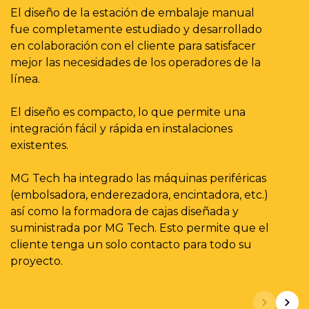
g
El diseño de la estación de embalaje manual
d
fue completamente estudiado y desarrollado
en colaboración con el cliente para satisfacer
L
mejor las necesidades de los operadores de la
p
línea.
s
El diseño es compacto, lo que permite una
L
integración fácil y rápida en instalaciones
a
existentes.
M
MG Tech ha integrado las máquinas periféricas
e
(embolsadora, enderezadora, encintadora, etc.)
e
así como la formadora de cajas diseñada y
p
suministrada por MG Tech. Esto permite que el
c
cliente tenga un solo contacto para todo su
proyecto.